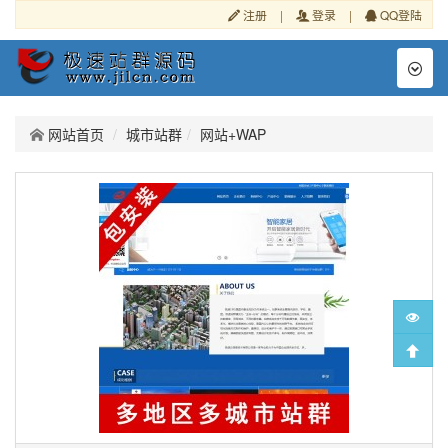
注册
|
登录
|
QQ登陆
Toggl
naviga
网站首页
城市站群
网站+WAP