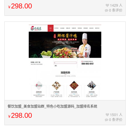
298.00
1429 人
￥
0 条评价
餐饮加盟_美食加盟站群_特色小吃加盟源码_加盟排名系统
298.00
1501 人
￥
0 条评价