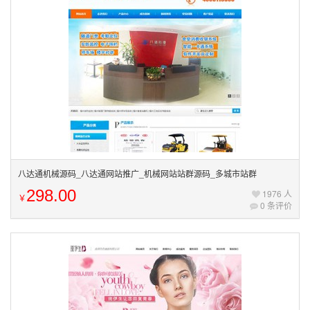
八达通机械源码_八达通网站推广_机械网站站群源码_多城市站群
298.00
1976 人
￥
0 条评价