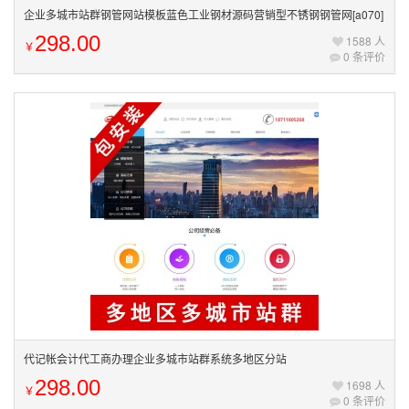
企业多城市站群钢管网站模板蓝色工业钢材源码营销型不锈钢钢管网[a070]
298.00
1588 人
￥
0 条评价
代记帐会计代工商办理企业多城市站群系统多地区分站
298.00
1698 人
￥
0 条评价