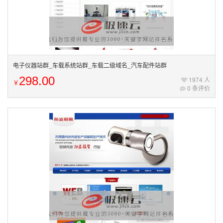
电子仪器站群_车载系统站群_车载二级域名_汽车配件站群
298.00
1974 人
￥
0 条评价