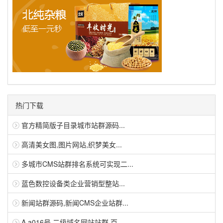
热门下载
官方精简版子目录城市站群源码...
高清美女图,图片网站,织梦美女...
多城市CMS站群排名系统可实现二...
蓝色数控设备类企业营销型整站...
新闻站群源码,新闻CMS企业站群...
A.a016号,二级域名网站站群,百...