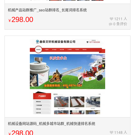
机械产品站群推广_seo站群排名_长尾词排名系统
298.00
1211 人
￥
0 条评价
机械设备网站源码_机械多城市站群_机械快速排名系统
298.00
1148 人
￥