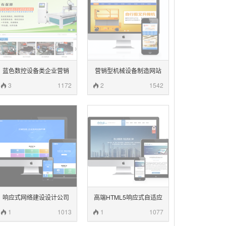
蓝色数控设备类企业营销
营销型机械设备制造网站
型整站模板
(带手机端)
3
1172
2
1542
响应式网络建设设计公司
高端HTML5响应式自适应
网站织梦模板(自适应移动
企业通用类织梦模板
1
1013
1
1077
设备)