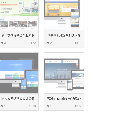
蓝色数控设备类企业营销
营销型机械设备制造网站
型整站模板
(带手机端)
3
1172
2
1542
响应式网络建设设计公司
高端HTML5响应式自适应
网站织梦模板(自适应移动
企业通用类织梦模板
1
1013
1
1077
设备)