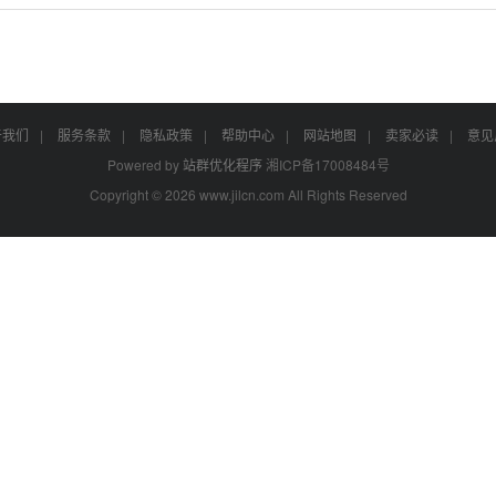
于我们
|
服务条款
|
隐私政策
|
帮助中心
|
网站地图
|
卖家必读
|
意见
Powered by
站群优化程序
湘ICP备17008484号
Copyright © 2026 www.jilcn.com All Rights Reserved