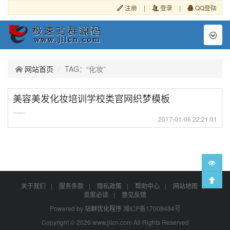
注册
|
登录
|
QQ登陆
Toggl
naviga
网站首页
TAG：“化妆”
美容美发化妆培训学校类官网织梦模板
......
2017-01-06 22:21:01
关于我们
|
服务条款
|
隐私政策
|
帮助中心
|
网站地图
|
卖家必读
|
意见反馈
Powered by
站群优化程序
湘ICP备17008484号
Copyright © 2026 www.jilcn.com All Rights Reserved