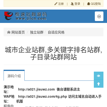
注册
|
登录
|
QQ登陆
Toggl
naviga
网站首页
独立站群
自适应风格
城市企业站群,多关键字排名站群,
子目录站群网站
源码介绍
演示地
http://a021.jisuwz.com 後台请联系店主
址：
WAP地
http://a021.jisuwz.com/4g.php 访问主域名自动进入手
址：
机版
程序内