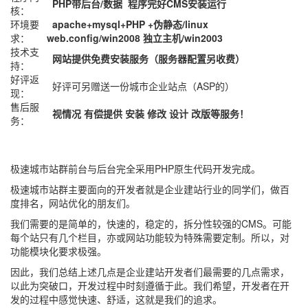
PHP带后台/数据 程序完好CMS安装运行
核：
环境要
apache+mysql+PHP +伪静态/linux
求：
web.config/win2008 独立主机/win2003
技术支
网站提供免费安装服务（服务器配置另收费）
持：
好评返
好评可另赠送一份城市企业站点（ASP的）
现：
售后服
视情况 有偿提供 安装 修改 设计 改版等服务！
务：
极速城市站群前台与后台完全采用PHP原生代码开发完成。
极速城市站群主要面向的开发者就是企业建站行业的同学们，做百
度排名，网站优化的朋友们。
我们需要的是简单的，快速的，稳定的，拆分性较强的CMS。可能
每个站只有几个栏目，亦或网站功能较为特殊需要定制。所以，对
功能模块化要求极强。
因此，我们总结上述几点是企业建站开发者们最需要的几点需求，
以此为突破口，开发过程中时刻遵循于此。我们希望，开发者在开
发的过程中感觉快速、舒适，这就是我们的追求。