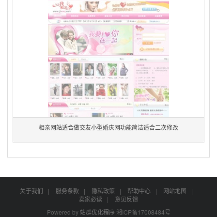
相亲网站适合做交友小型婚庆网功能简洁适合二次修改
关于我们
|
服务条款
|
隐私政策
|
帮助中心
|
网站地图
|
卖家必读
|
意见反馈
Powered by
站群优化程序
湘ICP备17008484号